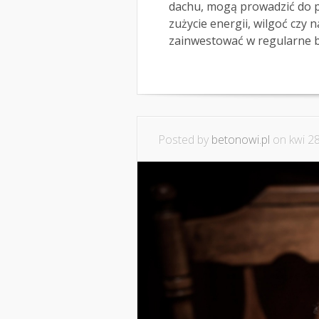
dachu, mogą prowadzić do 
zużycie energii, wilgoć czy 
zainwestować w regularne ba
Posted by
betonowi.pl
on kwi 28