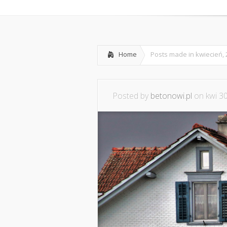
Home
Posts made in kwiecień, 
Posted by
betonowi.pl
on kwi 30