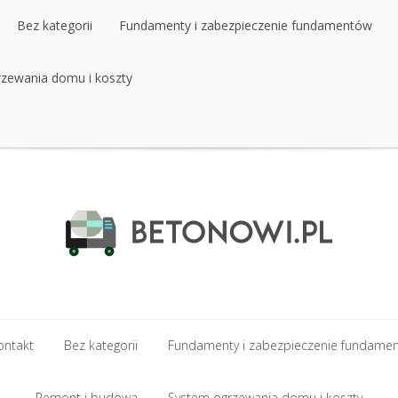
Bez kategorii
Fundamenty i zabezpieczenie fundamentów
zewania domu i koszty
Bez kategorii
Fundamenty i zabezpieczenie fundamentów
zewania domu i koszty
ontakt
Bez kategorii
Fundamenty i zabezpieczenie fundame
ontakt
Remont i budowa
Bez kategorii
Fundamenty i zabezpieczenie fundame
System ogrzewania domu i koszty