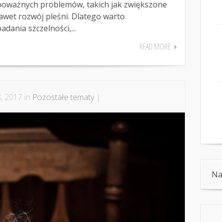
poważnych problemów, takich jak zwiększone
nawet rozwój pleśni. Dlatego warto
dania szczelności,...
READ MORE
, 2017 in
Pozostałe tematy
|
Na