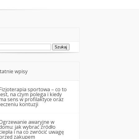
ukaj:
tatnie wpisy
Fizjoterapia sportowa – co to
jest, na czym polega i kiedy
ma sens w profilaktyce oraz
leczeniu kontuzji
Ogrzewanie awaryjne w
domu: jak wybrać źródło
ciepła i na co zwrócić uwagę
przed zakupem