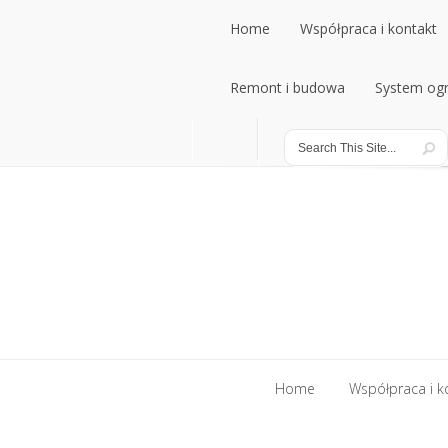
Home
Współpraca i kontakt
Home
Remont i budowa
Współpraca i kontakt
System ogr
Remont i budowa
System ogr
Home
Współpraca i k
Home
Współpraca i k