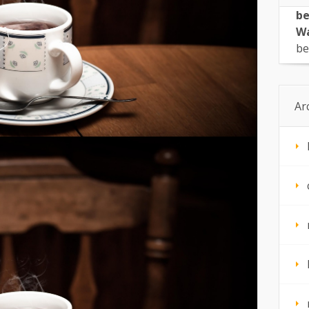
be
Wa
be
Ar