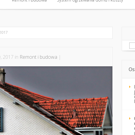
Remont i budowa
System ogrzewania domu i koszty
2017
Sz
, 2017 in
Remont i budowa
|
Os