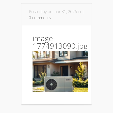
Posted by
on mar 31, 2026 in |
0 comments
image-
1774913090.jpg