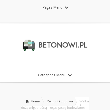
Pages Menu
Categories Menu
Home
Remont i budowa
Walka
z
dużą wilgotnością – osuszacze budowlane: