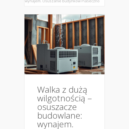
wynajem. Osuszanie budynków Piaseczno
Walka z dużą
wilgotnością –
osuszacze
budowlane:
wynajem.