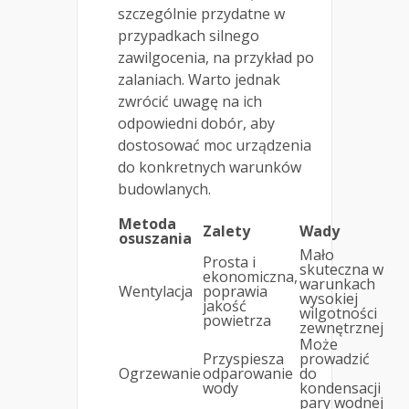
szczególnie przydatne w
przypadkach silnego
zawilgocenia, na przykład po
zalaniach. Warto jednak
zwrócić uwagę na ich
odpowiedni dobór, aby
dostosować moc urządzenia
do konkretnych warunków
budowlanych.
Metoda
Zalety
Wady
osuszania
Mało
Prosta i
skuteczna w
ekonomiczna,
warunkach
Wentylacja
poprawia
wysokiej
jakość
wilgotności
powietrza
zewnętrznej
Może
Przyspiesza
prowadzić
Ogrzewanie
odparowanie
do
wody
kondensacji
pary wodnej