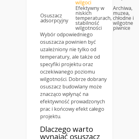
wilgoci
Efektywny w
Archiwa,
niskich
muzea,
Osuszacz
temperaturach,
chłodne i
adsorpcyjny
stabilność
wilgotne
wilgotności
piwnice
Wybór odpowiedniego
osuszacza powinien być
uzależniony nie tylko od
temperatury, ale także od
specyfiki projektu oraz
oczekiwanego poziomu
wilgotności. Dobrze dobrany
osuszacz budowlany może
znacząco wpłynąć na
efektywność prowadzonych
prac i końcowy efekt całego
projektu.
Dlaczego warto
wynająć osuszacz