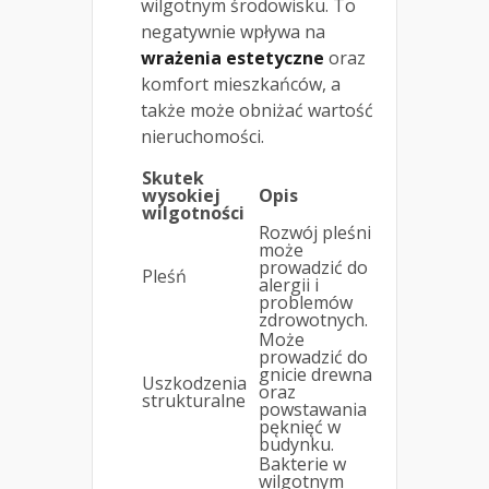
wilgotnym środowisku. To
negatywnie wpływa na
wrażenia estetyczne
oraz
komfort mieszkańców, a
także może obniżać wartość
nieruchomości.
Skutek
wysokiej
Opis
wilgotności
Rozwój pleśni
może
prowadzić do
Pleśń
alergii i
problemów
zdrowotnych.
Może
prowadzić do
gnicie drewna
Uszkodzenia
oraz
strukturalne
powstawania
pęknięć w
budynku.
Bakterie w
wilgotnym