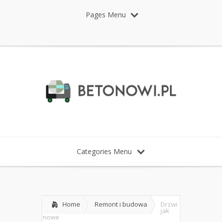
Pages Menu
Categories Menu
Home
Remont i budowa
Drzwi
jak
nowe