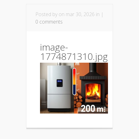
Posted by
on mar 30, 2026 in |
0 comments
image-
1774871310.jpg