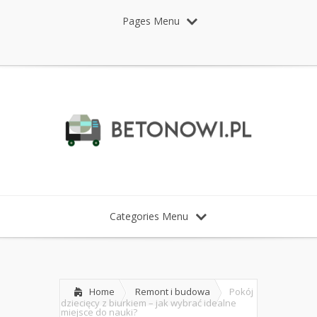
Pages Menu
Categories Menu
Home
Remont i budowa
Pokój
dziecięcy z biurkiem – jak wybrać idealne
miejsce do nauki?