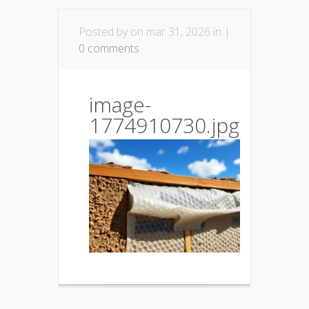
Posted by
on mar 31, 2026 in |
0 comments
image-
1774910730.jpg