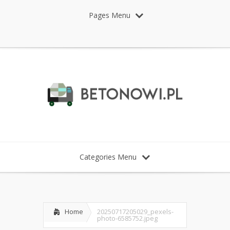
Pages Menu
Categories Menu
Home
20250717205029_pexels-
photo-6585752.jpeg