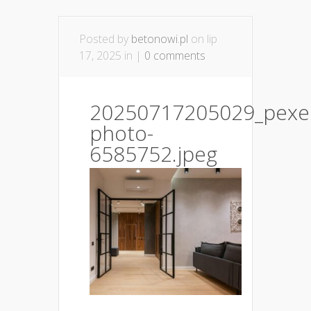
Posted by
betonowi.pl
on lip
17, 2025 in |
0 comments
20250717205029_pexel
photo-
6585752.jpeg