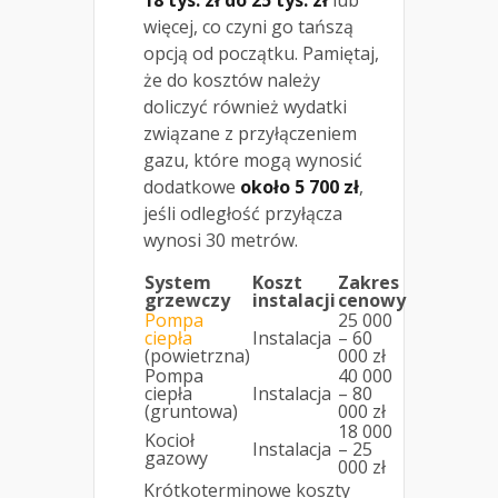
18 tys. zł do 25 tys. zł
lub
więcej, co czyni go tańszą
opcją od początku. Pamiętaj,
że do kosztów należy
doliczyć również wydatki
związane z przyłączeniem
gazu, które mogą wynosić
dodatkowe
około 5 700 zł
,
jeśli odległość przyłącza
wynosi 30 metrów.
System
Koszt
Zakres
grzewczy
instalacji
cenowy
Pompa
25 000
ciepła
Instalacja
– 60
(powietrzna)
000 zł
Pompa
40 000
ciepła
Instalacja
– 80
(gruntowa)
000 zł
18 000
Kocioł
Instalacja
– 25
gazowy
000 zł
Krótkoterminowe koszty