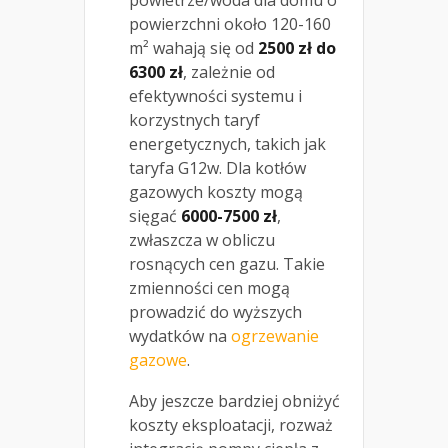
powietrze/woda dla domu o
powierzchni około 120-160
m² wahają się od
2500 zł do
6300 zł
, zależnie od
efektywności systemu i
korzystnych taryf
energetycznych, takich jak
taryfa G12w. Dla kotłów
gazowych koszty mogą
sięgać
6000-7500 zł
,
zwłaszcza w obliczu
rosnących cen gazu. Takie
zmienności cen mogą
prowadzić do wyższych
wydatków na
ogrzewanie
gazowe
.
Aby jeszcze bardziej obniżyć
koszty eksploatacji, rozważ