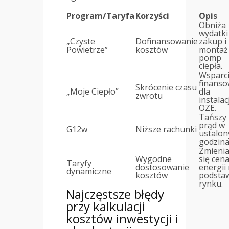
Program/Taryfa
Korzyści
Opis
Obniża
wydatki
„Czyste
Dofinansowanie
zakup i
Powietrze”
kosztów
montaż
pomp
ciepła.
Wsparc
finans
Skrócenie czasu
„Moje Ciepło”
dla
zwrotu
instalacj
OZE.
Tańszy
prąd w
G12w
Niższe rachunki
ustalon
godzina
Zmienia
Wygodne
się cen
Taryfy
dostosowanie
energii
dynamiczne
kosztów
podsta
rynku.
Najczęstsze błędy
przy kalkulacji
kosztów inwestycji i