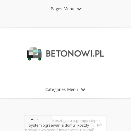
Pages Menu
Categories Menu
Home
Koszt gazu a pompy ciepła:
jak
System ogrzewania domu i koszty
prawidłowo ocenić inwestycję i uniknąć