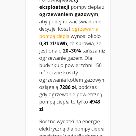
eksploatacji
pompy ciepła z
ogrzewaniem gazowym
,
aby podejmować świadome
decyzje. Koszt
ogrzewania
pompą ciepła
wynosi około
0,31 zł/kWh
, co sprawia, że
jest ona o
20–30%
tańsza niż
ogrzewanie gazem. Dla
budynku o powierzchni 150
m² roczne koszty
ogrzewania kotłem gazowym
osiągają
7286 zł
, podczas
gdy ogrzewanie powietrzną
pompą ciepła to tylko
4943
zł
.
Roczne wydatki na energię
elektryczną dla pompy ciepła