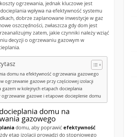
koszty ogrzewania, jednak kluczowe jest
p docieplania wpływa na efektywność systemu
dkach, dobrze zaplanowane inwestycje w gaz
owe oszczędności, zwłaszcza gdy dom jest
rzeanalizujmy zatem, jakie czynniki należy wziąć
iu decyzji o ogrzewaniu gazowym w
ieplania.
zytasz
nia domu na efektywność ogrzewania gazowego
i w ogrzewanie gazowe przy częściowej izolacji
 gazem w kolejnych etapach docieplania
 w ogrzewanie gazowe i etapowe docieplenie domu
docieplania domu na
ewania gazowego
plania
domu, aby poprawić
efektywność
ażdy etap izolacji prowadzi do stopniowego