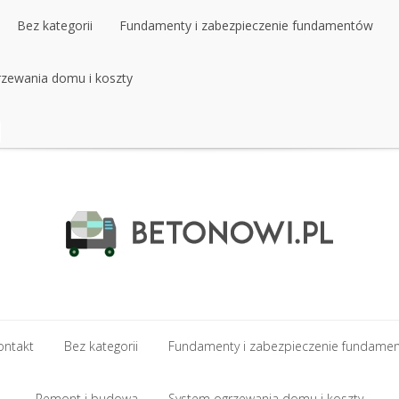
Bez kategorii
Fundamenty i zabezpieczenie fundamentów
zewania domu i koszty
Bez kategorii
Fundamenty i zabezpieczenie fundamentów
zewania domu i koszty
ontakt
Bez kategorii
Fundamenty i zabezpieczenie fundame
ontakt
Remont i budowa
Bez kategorii
Fundamenty i zabezpieczenie fundame
System ogrzewania domu i koszty