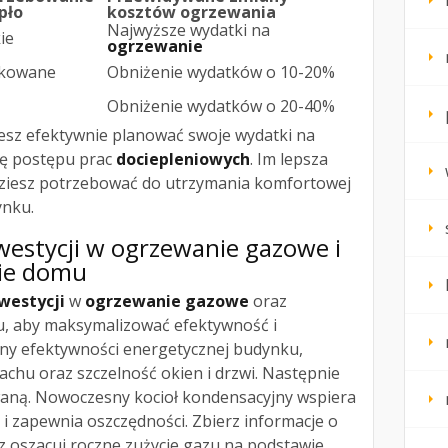
pło
kosztów ogrzewania
Najwyższe wydatki na
ie
ogrzewanie
kowane
Obniżenie wydatków o 10-20%
Obniżenie wydatków o 20-40%
esz efektywnie planować swoje wydatki na
ę postępu prac
dociepleniowych
. Im lepsza
ędziesz potrzebować do utrzymania komfortowej
ynku.
westycji w ogrzewanie gazowe i
nie domu
westycji
w
ogrzewanie gazowe
oraz
 aby maksymalizować efektywność i
eny efektywności energetycznej budynku,
dachu oraz szczelność okien i drzwi. Następnie
aną. Nowoczesny kocioł kondensacyjny wspiera
i zapewnia oszczędności. Zbierz informacje o
z oszacuj roczne zużycie gazu na podstawie