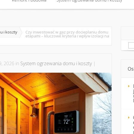
Remont i budowa
System ogrzewania domu i koszty
 i koszty
Czy inwestować w gaz przy docieplaniu domu
etapami – kluczowe kryteria i wpływ izolacji na
Sz
, 2026 in
System ogrzewania domu i koszty
|
Os