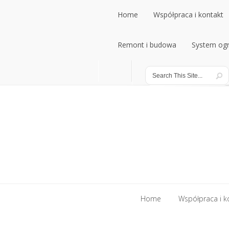
Home
Współpraca i kontakt
Home
Remont i budowa
Współpraca i kontakt
System ogr
Remont i budowa
System ogr
Home
Współpraca i k
Home
Współpraca i k