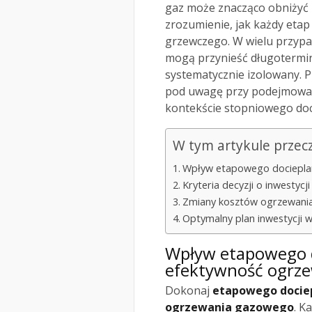
gaz może znacząco obniżyć 
zrozumienie, jak każdy eta
grzewczego. W wielu przypa
mogą przynieść długotermin
systematycznie izolowany. P
pod uwagę przy podejmowan
kontekście stopniowego doc
W tym artykule przec
Wpływ etapowego dociepla
Kryteria decyzji o inwestycj
Zmiany kosztów ogrzewania
Optymalny plan inwestycji
Wpływ etapowego 
efektywność ogrz
Dokonaj
etapowego docie
ogrzewania gazowego
. K