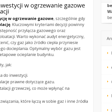
 inwestycji w ogrzewanie gazowe
be
acji
Wa
be
ycję w ogrzewanie gazowe
, szczególnie gdy
olację
. Kluczowymi kryteriami decyzji powinny
 dostępność przyłącza gazowego oraz
loatacji. Warto wykonać audyt energetyczny,
Ar
ocenić, czy gaz jako źródło ciepła przyniesie
ego docieplania. Optymalny wybór gazu jest
 etapowe ocieplanie budynku.
y, jak:
 do inwestycji.
gulacje prawne dotyczące gazu.
talacji grzewczej, co może wpłynąć na
wiązania, które łączą w sobie gaz i inne źródła