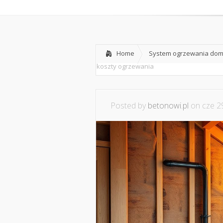
Home
System ogrzewania domu
koszty ogrzewania
Posted by
betonowi.pl
on cze 29