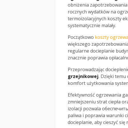
obniżenia zapotrzebowania 
rocznych wydatków na ogrz
termoizolacyjnych koszty e
systematycznie malały.
Początkowo
koszty ogrzew
większego zapotrzebowania 
regularne docieplanie budyn
znacznie poprawia opłacalnoś
Przeprowadzając docieplen
grzejnikowej
. Dzięki temu
komfort użytkowania syste
Efektywność ogrzewania g
zmniejszeniu strat ciepła o
izolacji pozwala обеспечить
paliwa i poprawia warunki c
docieplanie, aby cieszyć si