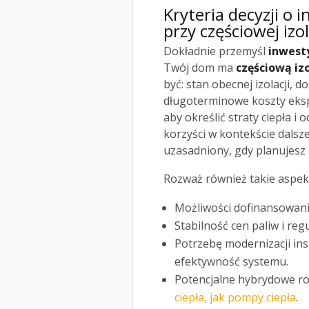
Kryteria decyzji o
przy częściowej izol
Dokładnie przemyśl
inwest
Twój dom ma
częściową iz
być: stan obecnej izolacji,
długoterminowe koszty eksp
aby określić straty ciepła i 
korzyści w kontekście dalsz
uzasadniony, gdy planujesz
Rozważ również takie aspekt
Możliwości dofinansowania
Stabilność cen paliw i re
Potrzebę modernizacji ins
efektywność systemu.
Potencjalne hybrydowe roz
ciepła, jak pompy ciepła
.