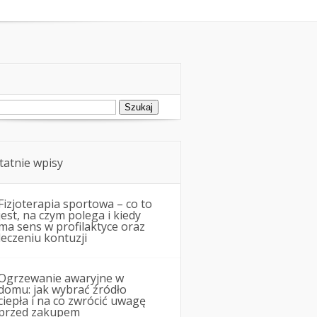
ukaj:
tatnie wpisy
Fizjoterapia sportowa – co to
jest, na czym polega i kiedy
ma sens w profilaktyce oraz
leczeniu kontuzji
Ogrzewanie awaryjne w
domu: jak wybrać źródło
ciepła i na co zwrócić uwagę
przed zakupem