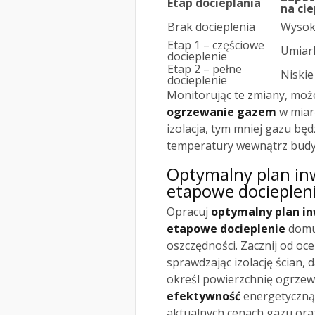
Etap docieplania
na cie
Brak docieplenia
Wysok
Etap 1 – częściowe
Umiar
docieplenie
Etap 2 – pełne
Niskie
docieplenie
Monitorując te zmiany, moż
ogrzewanie gazem
w miar
izolacja, tym mniej gazu b
temperatury wewnątrz bud
Optymalny plan in
etapowe docieple
Opracuj
optymalny plan in
etapowe docieplenie
domu,
oszczędności. Zacznij od oc
sprawdzając izolację ścian, 
określ powierzchnię ogrzew
efektywność
energetyczną 
aktualnych cenach gazu ora