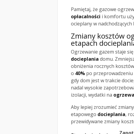
Pamiętaj, że gazowe ogrzew
opłacalności
i komfortu uży
ocieplany w nadchodzących l
Zmiany kosztów og
etapach docieplani
Ogrzewanie gazem staje się
docieplania
domu. Zmniejsz
obniżenia rocznych kosztów
o
40%
po przeprowadzeniu 
gdy dom jest w trakcie doci
nadal wysokie zapotrzebowa
izolacji, wydatki na
ogrzewa
Aby lepiej zrozumieć zmian
etapowego
docieplania
, r
przewidywane zmiany kosztów
Zapot