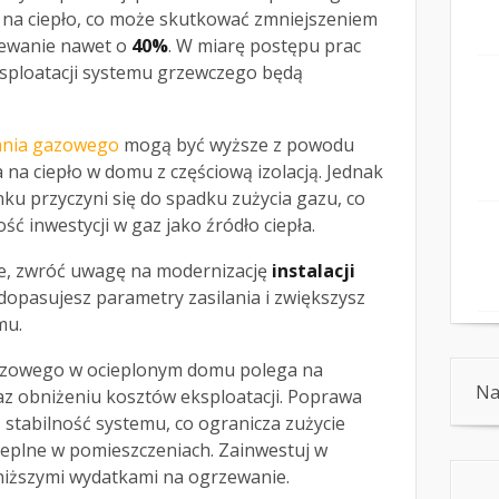
na ciepło, co może skutkować zmniejszeniem
ewanie nawet o
40%
. W miarę postępu prac
ksploatacji systemu grzewczego będą
ania gazowego
mogą być wyższe z powodu
na ciepło w domu z częściową izolacją. Jednak
ku przyczyni się do spadku zużycia gazu, co
ć inwestycji w gaz jako źródło ciepła.
ie, zwróć uwagę na modernizację
instalacji
 dopasujesz parametry zasilania i zwiększysz
mu.
azowego w ocieplonym domu polega na
Na
raz obniżeniu kosztów eksploatacji. Poprawa
 stabilność systemu, co ogranicza zużycie
ieplne w pomieszczeniach. Zainwestuj w
ę niższymi wydatkami na ogrzewanie.