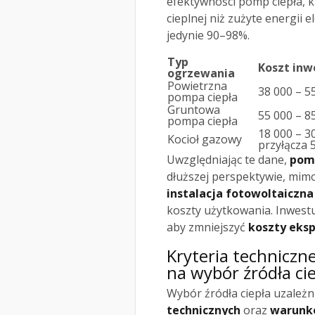
efektywności pomp ciepła, k
cieplnej niż zużyte energii 
jedynie 90–98%.
Typ
Koszt inwe
ogrzewania
Powietrzna
38 000 – 5
pompa ciepła
Gruntowa
55 000 – 8
pompa ciepła
18 000 – 3
Kocioł gazowy
przyłącza 
Uwzględniając te dane,
pomp
dłuższej perspektywie, mim
instalacja fotowoltaiczna
koszty użytkowania. Inwestu
aby zmniejszyć
koszty eksp
Kryteria techniczn
na wybór źródła ci
Wybór źródła ciepła uzależn
technicznych
oraz
warunk