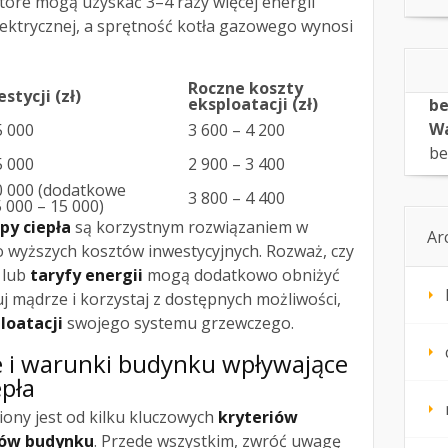
tóre mogą uzyskać 3–4 razy więcej energii
elektrycznej, a sprętność kotła gazowego wynosi
Roczne koszty
stycji (zł)
eksploatacji (zł)
be
Wa
5 000
3 600 – 4 200
be
5 000
2 900 – 3 400
0 000 (dodatkowe
3 800 – 4 400
5 000 – 15 000)
y ciepła
są korzystnym rozwiązaniem w
Ar
o wyższych kosztów inwestycyjnych. Rozważ, czy
lub
taryfy energii
mogą dodatkowo obniżyć
j mądrze i korzystaj z dostępnych możliwości,
loatacji
swojego systemu grzewczego.
e i warunki budynku wpływające
epła
iony jest od kilku kluczowych
kryteriów
ów budynku
. Przede wszystkim, zwróć uwagę