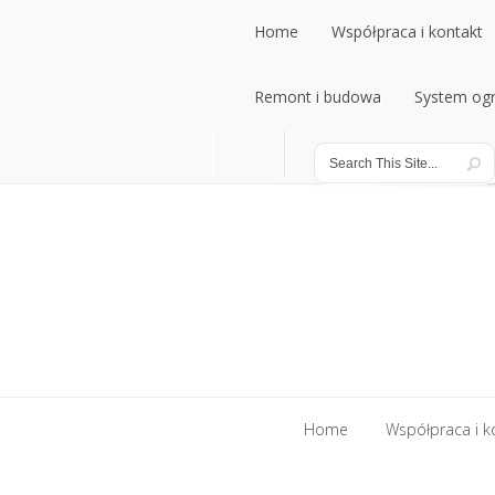
Home
Współpraca i kontakt
Home
Remont i budowa
Współpraca i kontakt
System ogr
Remont i budowa
System ogr
Home
Współpraca i k
Home
Współpraca i k