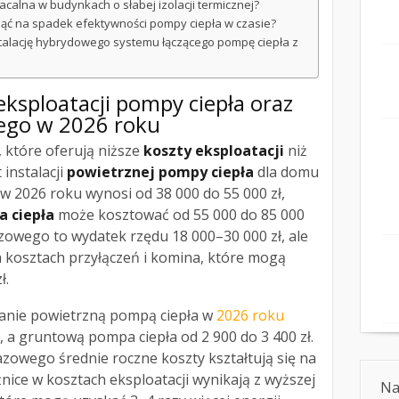
acalna w budynkach o słabej izolacji termicznej?
nąć na spadek efektywności pompy ciepła w czasie?
stalację hybrydowego systemu łączącego pompę ciepła z
 eksploatacji pompy ciepła oraz
ego w 2026 roku
, które oferują niższe
koszty eksploatacji
niż
t instalacji
powietrznej pompy ciepła
dla domu
w 2026 roku wynosi od 38 000 do 55 000 zł,
 ciepła
może kosztować od 55 000 do 85 000
 gazowego to wydatek rzędu 18 000–30 000 zł, ale
 kosztach przyłączeń i komina, które mogą
ł.
anie powietrzną pompą ciepła w
2026 roku
, a gruntową pompa ciepła od 2 900 do 3 400 zł.
owego średnie roczne koszty kształtują się na
nice w kosztach eksploatacji wynikają z wyższej
Na