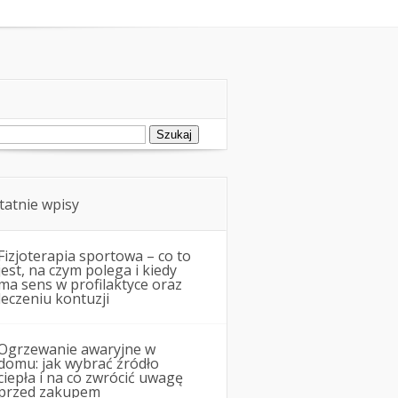
ukaj:
tatnie wpisy
Fizjoterapia sportowa – co to
jest, na czym polega i kiedy
ma sens w profilaktyce oraz
leczeniu kontuzji
Ogrzewanie awaryjne w
domu: jak wybrać źródło
ciepła i na co zwrócić uwagę
przed zakupem