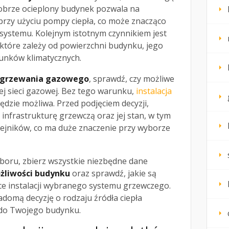
dobrze ocieplony budynek pozwala na
przy użyciu pompy ciepła, co może znacząco
systemu. Kolejnym istotnym czynnikiem jest
które zależy od powierzchni budynku, jego
runków klimatycznych.
grzewania gazowego
, sprawdź, czy możliwe
ej sieci gazowej. Bez tego warunku,
instalacja
dzie możliwa. Przed podjęciem decyzji,
ą infrastrukturę grzewczą oraz jej stan, w tym
rzejników, co ma duże znaczenie przy wyborze
oru, zbierz wszystkie niezbędne dane
żliwości budynku
oraz sprawdź, jakie są
e instalacji wybranego systemu grzewczego.
domą decyzję o rodzaju źródła ciepła
 do Twojego budynku.