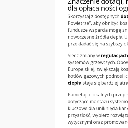
Znaczenie dotacji,
dla opłacalności o
Skorzystaj z dostępnych
dot
Powietrze”, aby obniżyć ko
fundusze wsparcia mogą zn
nowoczesne źródła ciepła. 
przekładać się na szybszy ok
Śledź zmiany w
regulacjac
systemów grzewczych. Obowi
Europejskiej, zwiększają ko
kotłów gazowych podnosi ic
ciepła
staje się bardziej atr
Pamiętaj o lokalnych przepi
dotyczące montażu systemów
kluczowe dla uniknięcia kar 
przyszłość, wybierz rozwiąz
wytycznymi oraz promowane