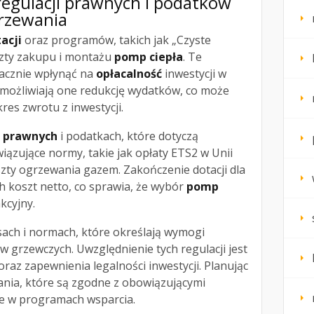
 regulacji prawnych i podatków
grzewania
acji
oraz programów, takich jak „Czyste
szty zakupu i montażu
pomp ciepła
. Te
acznie wpłynąć na
opłacalność
inwestycji w
Umożliwiają one redukcję wydatków, co może
res zwrotu z inwestycji.
h prawnych
i podatkach, które dotyczą
ązujące normy, takie jak opłaty ETS2 w Unii
szty ogrzewania gazem. Zakończenie dotacji dla
h koszt netto, co sprawia, że wybór
pomp
akcyjny.
sach i normach, które określają wymogi
 grzewczych. Uwzględnienie tych regulacji jest
oraz zapewnienia legalności inwestycji. Planując
ania, które są zgodne z obowiązującymi
 w programach wsparcia.