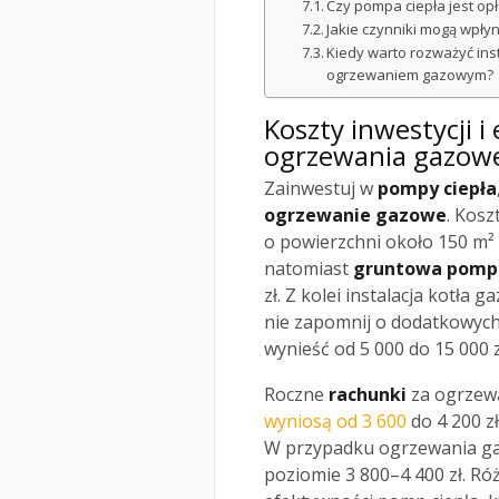
Czy pompa ciepła jest opł
Jakie czynniki mogą wpły
Kiedy warto rozważyć in
ogrzewaniem gazowym?
Koszty inwestycji i
ogrzewania gazow
Zainwestuj w
pompy ciepła
ogrzewanie gazowe
. Kosz
o powierzchni około 150 m² 
natomiast
gruntowa pompa
zł. Z kolei instalacja kotła
nie zapomnij o dodatkowych
wynieść od 5 000 do 15 000 z
Roczne
rachunki
za ogrzew
wyniosą od 3 600
do 4 200 zł
W przypadku ogrzewania gaz
poziomie 3 800–4 400 zł. Róż