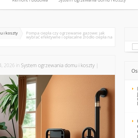
Remont i budowa
System ogrzewania domu i koszty
 i koszty
Pompa ciepła czy ogrzewanie gazowe: jak
wybrać efektywne i opłacalne źródło ciepła na
Sz
, 2026 in
System ogrzewania domu i koszty
|
Os