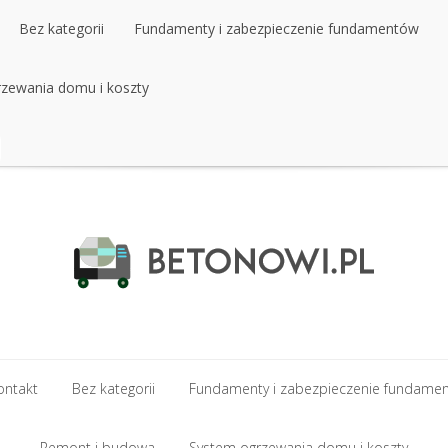
Bez kategorii
Fundamenty i zabezpieczenie fundamentów
zewania domu i koszty
Bez kategorii
Fundamenty i zabezpieczenie fundamentów
zewania domu i koszty
ontakt
Bez kategorii
Fundamenty i zabezpieczenie fundame
ontakt
Remont i budowa
Bez kategorii
Fundamenty i zabezpieczenie fundame
System ogrzewania domu i koszty