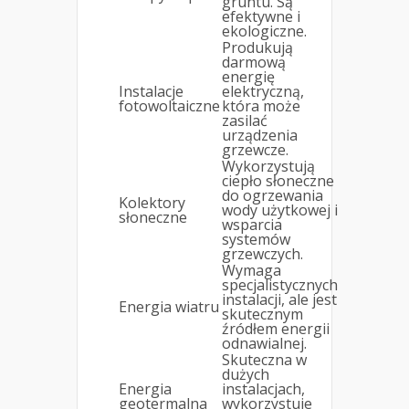
gruntu. Są
efektywne i
ekologiczne.
Produkują
darmową
energię
Instalacje
elektryczną,
fotowoltaiczne
która może
zasilać
urządzenia
grzewcze.
Wykorzystują
ciepło słoneczne
do ogrzewania
Kolektory
wody użytkowej i
słoneczne
wsparcia
systemów
grzewczych.
Wymaga
specjalistycznych
instalacji, ale jest
Energia wiatru
skutecznym
źródłem energii
odnawialnej.
Skuteczna w
dużych
Energia
instalacjach,
geotermalna
wykorzystuje