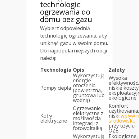
technologie
ogrzewania do
domu bez gazu
Wybierz odpowiednią
technologię ogrzewania, aby
uniknąć gazu w swoim domu.
Do najpopularniejszych opcji
należą:
Technologia
Opis
Zalety
Wykorzystują
Wysoka
energię
efektywność
otoczenia
Pompy ciepła
niskie koszty
(powietrzną,
eksploatacyj
gruntową lub
ekologiczne
wodną)
Komfort
Ogrzewanie
użytkowania
elektryczne z
Kotły
niski
wpływ 
możliwością
elektryczne
środowisko
integracji z
przy użyciu
fotowoltaiką
OZE
Wykorzystują
Ekologiczne,