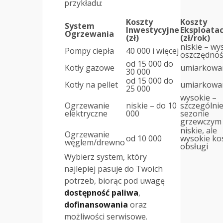
przykładu:
Koszty
Koszty
System
Inwestycyjne
Eksploata
Ogrzewania
(zł)
(zł/rok)
niskie – wy
Pompy ciepła
40 000 i więcej
oszczędnoś
od 15 000 do
Kotły gazowe
umiarkowa
30 000
od 15 000 do
Kotły na pellet
umiarkowa
25 000
wysokie –
Ogrzewanie
niskie – do 10
szczególni
elektryczne
000
sezonie
grzewczym
niskie, ale
Ogrzewanie
od 10 000
wysokie ko
węglem/drewno
obsługi
Wybierz system, który
najlepiej pasuje do Twoich
potrzeb, biorąc pod uwagę
dostępność paliwa
,
dofinansowania
oraz
możliwości serwisowe.