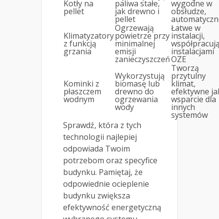
Kotły na
paliwa stałe,
wygodne w
pellet
jak drewno i
obsłudze,
pellet
automatyczn
Ogrzewają
Łatwe w
Klimatyzatory
powietrze przy
instalacji,
z funkcją
minimalnej
współpracują
grzania
emisji
instalacjami
zanieczyszczeń
OZE
Tworzą
Wykorzystują
przytulny
Kominki z
biomasę lub
klimat,
płaszczem
drewno do
efektywne ja
wodnym
ogrzewania
wsparcie dla
wody
innych
systemów
Sprawdź, która z tych
technologii najlepiej
odpowiada Twoim
potrzebom oraz specyfice
budynku. Pamiętaj, że
odpowiednie ocieplenie
budynku zwiększa
efektywność energetyczną