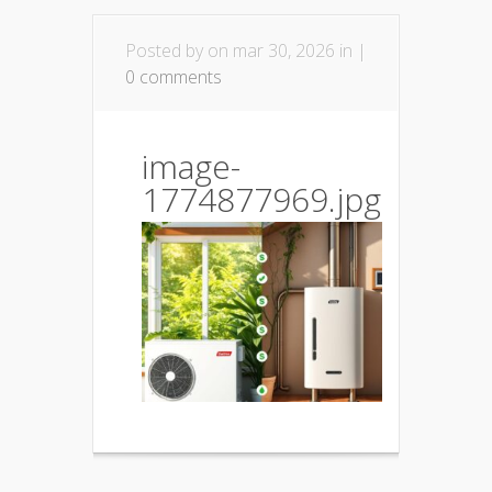
Posted by
on mar 30, 2026 in |
0 comments
image-
1774877969.jpg