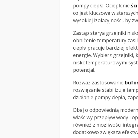
pompy ciepła. Ocieplenie
śc
co jest kluczowe w starszy
wysokiej izolacyjności, by 
Zastąp starya grzejniki ni
obniżenie temperatury zasi
ciepła pracuje bardziej efek
energię. Wybierz grzejniki,
niskotemperaturowymi syst
potencjał.
Rozważ zastosowanie
bufor
rozwiązanie stabilizuje te
działanie pompy ciepła, zap
Dbaj o odpowiednią moderniz
właściwy przepływ wody i op
również z możliwości integr
dodatkowo zwiększa efektyw