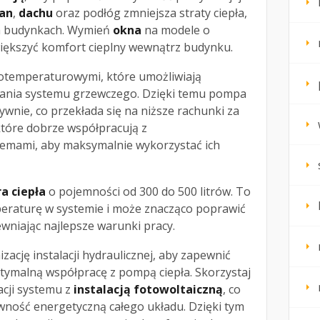
ian
,
dachu
oraz podłóg zmniejsza straty ciepła,
ch budynkach. Wymień
okna
na modele o
zwiększyć komfort cieplny wewnątrz budynku.
skotemperaturowymi, które umożliwiają
lania systemu grzewczego. Dzięki temu pompa
tywnie, co przekłada się na niższe rachunki za
 które dobrze współpracują z
emami, aby maksymalnie wykorzystać ich
a ciepła
o pojemności od 300 do 500 litrów. To
mperaturę w systemie i może znacząco poprawić
ewniając najlepsze warunki pracy.
ację instalacji hydraulicznej, aby zapewnić
tymalną współpracę z pompą ciepła. Skorzystaj
acji systemu z
instalacją fotowoltaiczną
, co
ność energetyczną całego układu. Dzięki tym