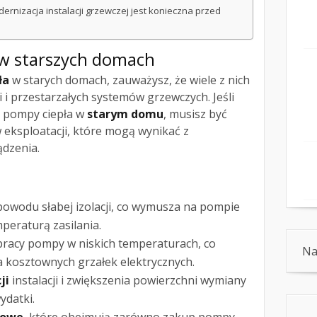
ernizacja instalacji grzewczej jest konieczna przed
w starszych domach
ła
w starych domach, zauważysz, że wiele z nich
ji i przestarzałych systemów grzewczych. Jeśli
ję pompy ciepła w
starym domu
, musisz być
eksploatacji, które mogą wynikać z
ądzenia.
powodu słabej izolacji, co wymusza na pompie
peraturą zasilania.
racy pompy w niskich temperaturach, co
Na
 kosztownych grzałek elektrycznych.
ji
instalacji i zwiększenia powierzchni wymiany
ydatki.