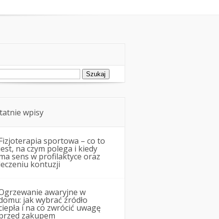
ukaj:
tatnie wpisy
Fizjoterapia sportowa – co to
jest, na czym polega i kiedy
ma sens w profilaktyce oraz
leczeniu kontuzji
Ogrzewanie awaryjne w
domu: jak wybrać źródło
ciepła i na co zwrócić uwagę
przed zakupem