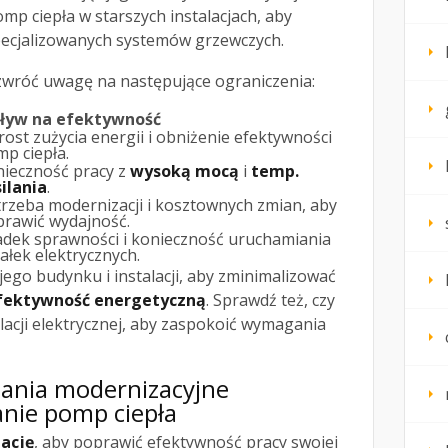
 ciepła w starszych instalacjach, aby
cjalizowanych systemów grzewczych.
 zwróć uwagę na następujące ograniczenia:
ływ na efektywność
ost zużycia energii i obniżenie efektywności
p ciepła.
ieczność pracy z
wysoką mocą
i
temp.
ilania
.
rzeba modernizacji i kosztownych zmian, aby
rawić wydajność.
dek sprawności i konieczność uruchamiania
ałek elektrycznych.
jego budynku i instalacji, aby zminimalizować
fektywność energetyczną
. Sprawdź też, czy
lacji elektrycznej, aby zaspokoić wymagania
zania modernizacyjne
anie pomp ciepła
ację
, aby poprawić efektywność pracy swojej