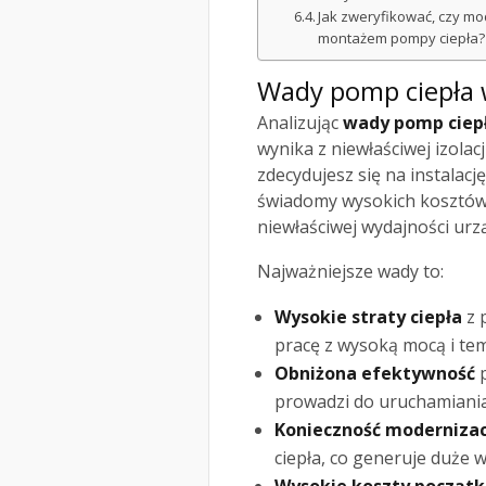
Jak zweryfikować, czy mod
montażem pompy ciepła?
Wady pomp ciepła 
Analizując
wady pomp ciep
wynika z niewłaściwej izolac
zdecydujesz się na instalac
świadomy wysokich kosztów 
niewłaściwej wydajności urz
Najważniejsze wady to:
Wysokie straty ciepła
z 
pracę z wysoką mocą i tem
Obniżona efektywność
p
prowadzi do uruchamiania
Konieczność modernizac
ciepła, co generuje duże w