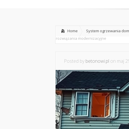
Home
System ogrzewania domu
rozwiązania modernizacyjne
Posted by
betonowi.pl
on maj 29