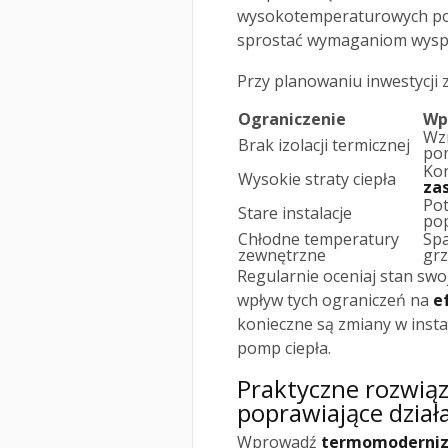
wysokotemperaturowych pomp
sprostać wymaganiom wyspe
Przy planowaniu inwestycji
Ograniczenie
Wp
Wzr
Brak izolacji termicznej
pom
Kon
Wysokie straty ciepła
zas
Pot
Stare instalacje
pop
Chłodne temperatury
Spa
zewnętrzne
grz
Regularnie oceniaj stan swo
wpływ tych ograniczeń na
e
konieczne są zmiany w insta
pomp ciepła.
Praktyczne rozwią
poprawiające dział
Wprowadź
termomoderniz