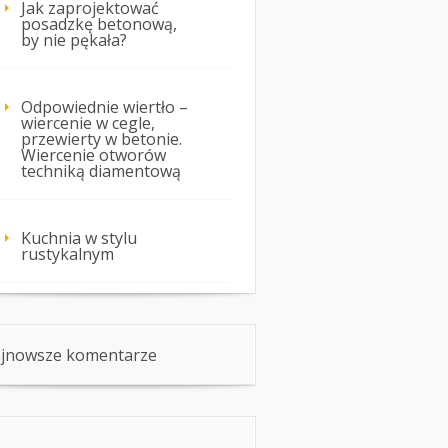
Jak zaprojektować
posadzkę betonową,
by nie pękała?
Odpowiednie wiertło –
wiercenie w cegle,
przewierty w betonie.
Wiercenie otworów
techniką diamentową
Kuchnia w stylu
rustykalnym
jnowsze komentarze