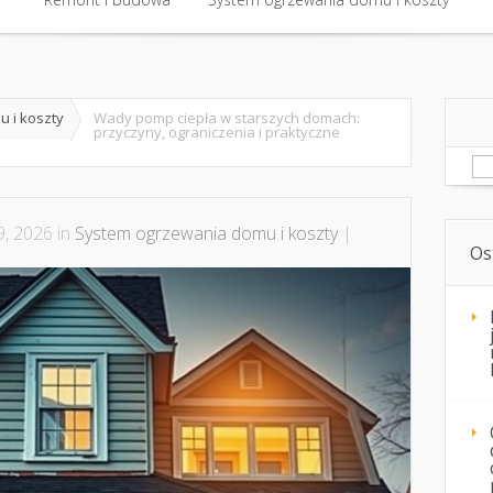
 i koszty
Wady pomp ciepła w starszych domach:
przyczyny, ograniczenia i praktyczne
Sz
, 2026 in
System ogrzewania domu i koszty
|
Os