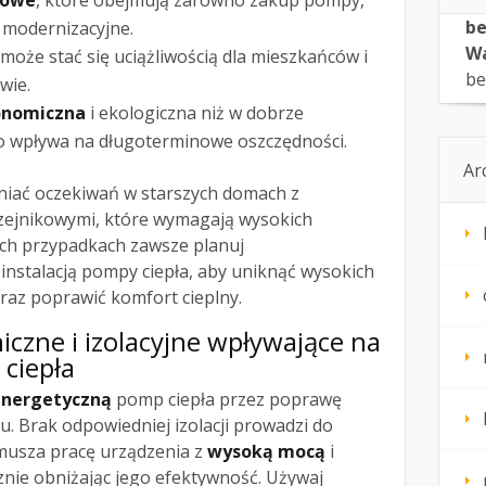
kowe
, które obejmują zarówno zakup pompy,
be
e modernizacyjne.
Wa
 może stać się uciążliwością dla mieszkańców i
be
wie.
onomiczna
i ekologiczna niż w dobrze
o wpływa na długoterminowe oszczędności.
Ar
niać oczekiwań w starszych domach z
rzejnikowymi, które wymagają wysokich
ich przypadkach zawsze planuj
instalacją pompy ciepła, aby uniknąć wysokich
az poprawić komfort cieplny.
iczne i izolacyjne wpływające na
ciepła
energetyczną
pomp ciepła przez poprawę
. Brak odpowiedniej izolacji prowadzi do
ymusza pracę urządzenia z
wysoką mocą
i
znie obniżając jego efektywność. Używaj