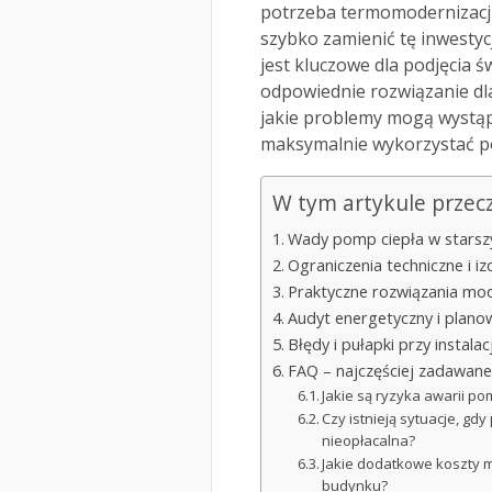
potrzeba termomodernizacji
szybko zamienić tę inwesty
jest kluczowe dla podjęcia ś
odpowiednie rozwiązanie dla
jakie problemy mogą wystąpi
maksymalnie wykorzystać pot
W tym artykule przec
Wady pomp ciepła w stars
Ograniczenia techniczne i i
Praktyczne rozwiązania mod
Audyt energetyczny i plan
Błędy i pułapki przy instal
FAQ – najczęściej zadawane
Jakie są ryzyka awarii p
Czy istnieją sytuacje, g
nieopłacalna?
Jakie dodatkowe koszty m
budynku?