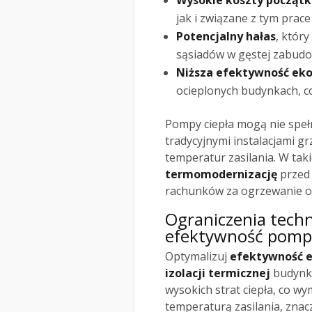
Wysokie koszty począt
jak i związane z tym prac
Potencjalny hałas
, który
sąsiadów w gęstej zabudo
Niższa efektywność ek
ocieplonych budynkach, c
Pompy ciepła mogą nie speł
tradycyjnymi instalacjami g
temperatur zasilania. W tak
termomodernizację
przed 
rachunków za ogrzewanie or
Ograniczenia techn
efektywność pomp 
Optymalizuj
efektywność 
izolacji termicznej
budynku
wysokich strat ciepła, co w
temperaturą zasilania, znac