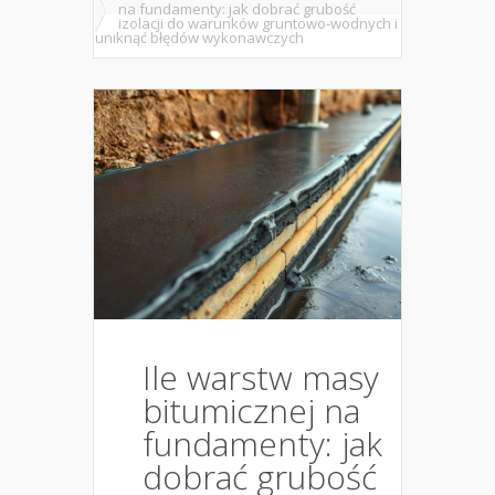
na fundamenty: jak dobrać grubość
izolacji do warunków gruntowo-wodnych i
uniknąć błędów wykonawczych
Ile warstw masy
bitumicznej na
fundamenty: jak
dobrać grubość