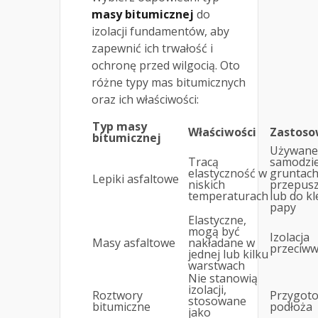
masy bitumicznej
do
izolacji fundamentów, aby
zapewnić ich trwałość i
ochronę przed wilgocią. Oto
różne typy mas bitumicznych
oraz ich właściwości:
Typ masy
Właściwości
Zastoso
bitumicznej
Używane
Tracą
samodzie
elastyczność w
gruntac
Lepiki asfaltowe
niskich
przepusz
temperaturach
lub do kl
papy
Elastyczne,
mogą być
Izolacja
Masy asfaltowe
nakładane w
przeciw
jednej lub kilku
warstwach
Nie stanowią
izolacji,
Roztwory
Przygot
stosowane
bitumiczne
podłoża
jako