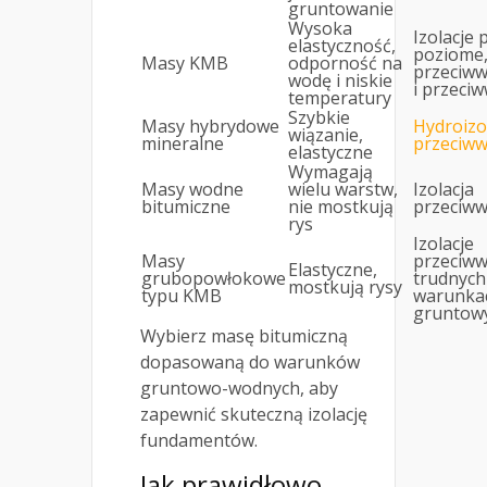
gruntowanie
Wysoka
Izolacje 
elastyczność,
poziome
Masy KMB
odporność na
przeciww
wodę i niskie
i przeci
temperatury
Szybkie
Masy hybrydowe
Hydroizo
wiązanie,
mineralne
przeciw
elastyczne
Wymagają
Masy wodne
wielu warstw,
Izolacja
bitumiczne
nie mostkują
przeciww
rys
Izolacje
Masy
przeciw
Elastyczne,
grubopowłokowe
trudnych
mostkują rysy
typu KMB
warunka
gruntow
Wybierz masę bitumiczną
dopasowaną do warunków
gruntowo-wodnych, aby
zapewnić skuteczną izolację
fundamentów.
Jak prawidłowo