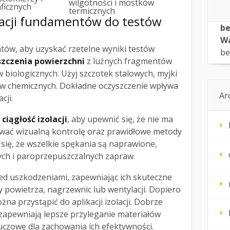
wilgotności i mostków
ficznych
termicznych
lacji fundamentów do testów
be
Wa
tów, aby uzyskać rzetelne wyniki testów
be
szczenia powierzchni
z luźnych fragmentów
tów biologicznych. Użyj szczotek stalowych, myjki
ów chemicznych. Dokładne oczyszczenie wpływa
Ar
cji.
ź
ciągłość izolacji
, aby upewnić się, że nie ma
wać wizualną kontrolę oraz prawidłowe metody
się, że wszelkie spękania są naprawione,
ch i paroprzepuszczalnych zapraw.
d uszkodzeniami, zapewniając ich skuteczne
 powietrza, nagrzewnic lub wentylacji. Dopiero
a przystąpić do aplikacji izolacji. Dobrze
apewniają lepsze przyleganie materiałów
luczowe dla zachowania ich efektywności.