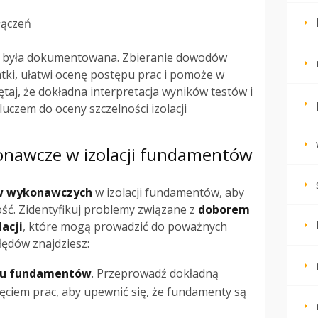
łączeń
za była dokumentowana. Zbieranie dowodów
tatki, ułatwi ocenę postępu prac i pomoże w
ętaj, że dokładna interpretacja wyników testów i
luczem do oceny szczelności izolacji
nawcze w izolacji fundamentów
w wykonawczych
w izolacji fundamentów, aby
ość. Zidentyfikuj problemy związane z
doborem
lacji
, które mogą prowadzić do poważnych
ędów znajdziesz:
nu fundamentów
. Przeprowadź dokładną
ęciem prac, aby upewnić się, że fundamenty są