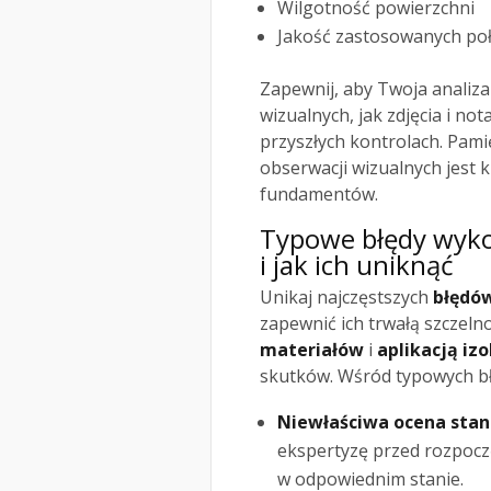
Wilgotność powierzchni
Jakość zastosowanych po
Zapewnij, aby Twoja anali
wizualnych, jak zdjęcia i no
przyszłych kontrolach. Pami
obserwacji wizualnych jest k
fundamentów.
Typowe błędy wyko
i jak ich uniknąć
Unikaj najczęstszych
błędó
zapewnić ich trwałą szczeln
materiałów
i
aplikacją izo
skutków. Wśród typowych bł
Niewłaściwa ocena sta
ekspertyzę przed rozpocz
w odpowiednim stanie.