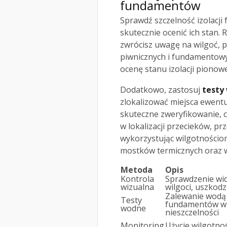
fundamentów
Sprawdź szczelność izolacj
skutecznie ocenić ich stan.
zwrócisz uwagę na wilgoć, p
piwnicznych i fundamentow
ocenę stanu izolacji pionowe
Dodatkowo, zastosuj
testy
zlokalizować miejsca ewent
skuteczne zweryfikowanie, cz
w lokalizacji przecieków, p
wykorzystując wilgotnościo
mostków termicznych oraz w
Metoda
Opis
Kontrola
Sprawdzenie wi
wizualna
wilgoci, uszkodz
Zalewanie wodą 
Testy
fundamentów w c
wodne
nieszczelności
Monitoring
Użycie wilgotnoś