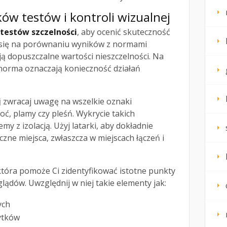
ków testów i kontroli wizualnej
 testów szczelności
, aby ocenić skuteczność
 się na porównaniu wyników z normami
ą dopuszczalne wartości nieszczelności. Na
 norma oznaczają konieczność działań
j
zwracaj uwagę na wszelkie oznaki
goć, plamy czy pleśń. Wykrycie takich
 z izolacją. Użyj latarki, aby dokładnie
zne miejsca, zwłaszcza w miejscach łączeń i
 która pomoże Ci zidentyfikować istotne punkty
lądów. Uwzględnij w niej takie elementy jak:
ych
ytków