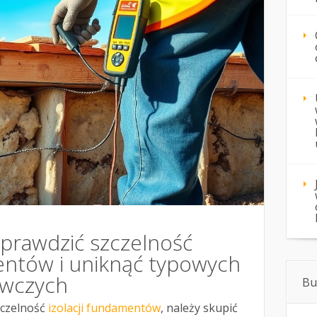
sprawdzić szczelność
mentów i uniknąć typowych
wczych
Bu
zczelność
izolacji fundamentów
, należy skupić