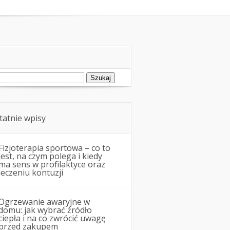
ukaj:
tatnie wpisy
Fizjoterapia sportowa – co to
jest, na czym polega i kiedy
ma sens w profilaktyce oraz
leczeniu kontuzji
Ogrzewanie awaryjne w
domu: jak wybrać źródło
ciepła i na co zwrócić uwagę
przed zakupem