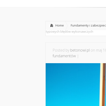
Home
Fundamenty i zabezpie
typowych błędów wykonawczych
Posted by
betonowi.pl
on maj 10
fundamentów
|