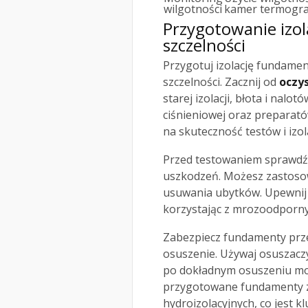
wilgotności
kamer termogra
Przygotowanie izo
szczelności
Przygotuj izolację fundamen
szczelności. Zacznij od
oczy
starej izolacji, błota i nalo
ciśnieniowej oraz preparat
na skuteczność testów i izola
Przed testowaniem sprawd
uszkodzeń. Możesz zastoso
usuwania ubytków. Upewnij 
korzystając z mrozoodporny
Zabezpiecz fundamenty prze
osuszenie. Używaj osuszaczy
po dokładnym osuszeniu możn
przygotowane fundamenty z
hydroizolacyjnych, co jest k