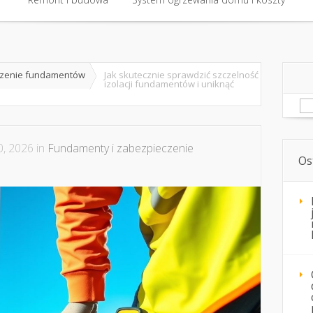
czenie fundamentów
Jak skutecznie sprawdzić szczelność
izolacji fundamentów i uniknąć
Sz
, 2026 in
Fundamenty i zabezpieczenie
Os