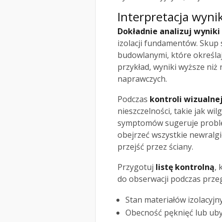
Interpretacja wyni
Dokładnie analizuj wyniki
izolacji fundamentów. Skup
budowlanymi, które określaj
przykład, wyniki wyższe niż
naprawczych.
Podczas
kontroli wizualne
nieszczelności, takie jak wil
symptomów sugeruje problemy
obejrzeć wszystkie newralgic
przejść przez ściany.
Przygotuj
listę kontrolną
,
do obserwacji podczas przeg
Stan materiałów izolacyjn
Obecność pęknięć lub ub