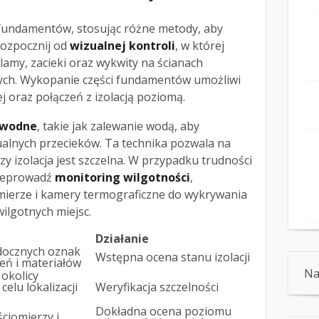
i fundamentów, stosując różne metody, aby
 Rozpocznij od
wizualnej kontroli
, w której
lamy, zacieki oraz wykwity na ścianach
ych. Wykopanie części fundamentów umożliwi
j oraz połączeń z izolacją poziomą.
 wodne
, takie jak zalewanie wodą, aby
ualnych przecieków. Ta technika pozwala na
y izolacja jest szczelna. W przypadku trudności
rzeprowadź
monitoring wilgotności
,
mierze i kamery termograficzne do wykrywania
ilgotnych miejsc.
Działanie
docznych oznak
Wstępna ocena stanu izolacji
eń i materiałów
Na
okolicy
elu lokalizacji
Weryfikacja szczelności
Dokładna ocena poziomu
ciomierzy i