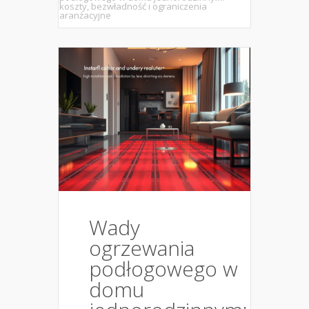
koszty, bezwładność i ograniczenia
aranżacyjne
Wady
ogrzewania
podłogowego w
domu