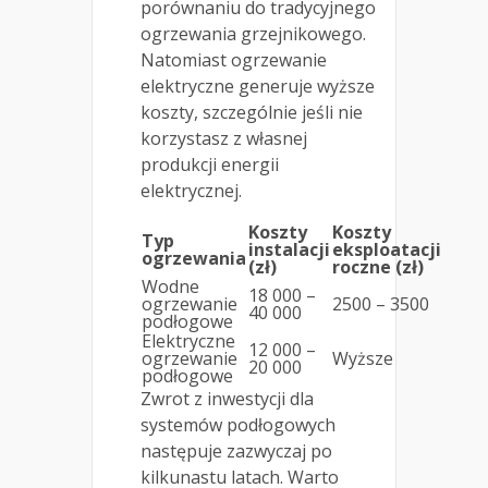
porównaniu do tradycyjnego
ogrzewania grzejnikowego.
Natomiast ogrzewanie
elektryczne generuje wyższe
koszty, szczególnie jeśli nie
korzystasz z własnej
produkcji energii
elektrycznej.
Koszty
Koszty
Typ
instalacji
eksploatacji
ogrzewania
(zł)
roczne (zł)
Wodne
18 000 –
ogrzewanie
2500 – 3500
40 000
podłogowe
Elektryczne
12 000 –
ogrzewanie
Wyższe
20 000
podłogowe
Zwrot z inwestycji dla
systemów podłogowych
następuje zazwyczaj po
kilkunastu latach. Warto