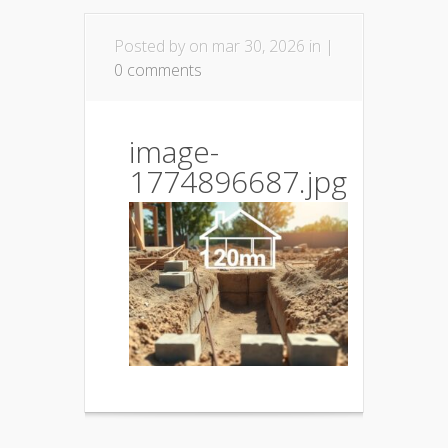
Posted by
on mar 30, 2026 in |
0 comments
image-
1774896687.jpg