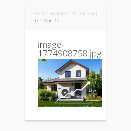
Posted by
on mar 31, 2026 in |
0 comments
image-
1774908758.jpg