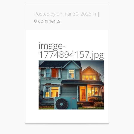
Posted by
on mar 30, 2026 in |
0 comments
image-
1774894157.jpg