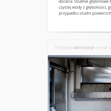
dociera. Studnie głębinowe 
czystej wody z głębokości, g
przypadku studni powierzchn
Posted by
betonowi.pl
on mar 2