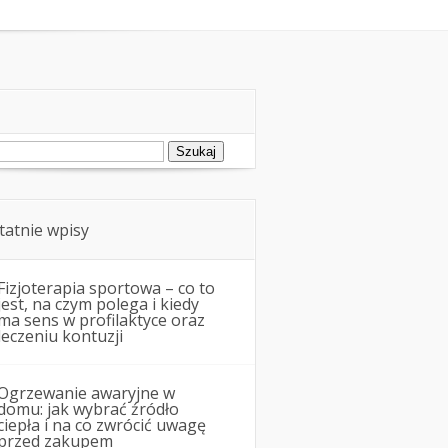
ukaj:
tatnie wpisy
Fizjoterapia sportowa – co to
jest, na czym polega i kiedy
ma sens w profilaktyce oraz
leczeniu kontuzji
Ogrzewanie awaryjne w
domu: jak wybrać źródło
ciepła i na co zwrócić uwagę
przed zakupem