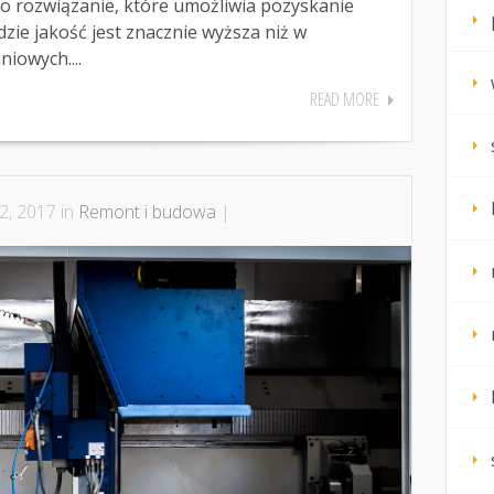
to rozwiązanie, które umożliwia pozyskanie
dzie jakość jest znacznie wyższa niż w
iowych....
READ MORE
2, 2017 in
Remont i budowa
|