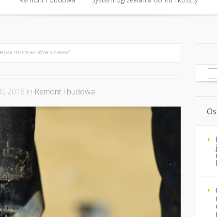
Remont i budowa
System ogrzewania domu i koszty
iepła montaż Warszawa"
Sz
0, 2018 in
Remont i budowa
|
Os