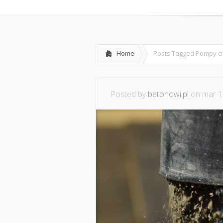
Home
Posts Tagged
Pompy c
Posted by
betonowi.pl
on mar 1