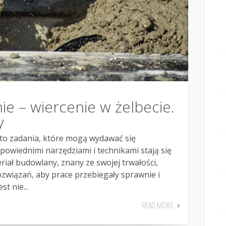
ie – wiercenie w żelbecie.
y
e to zadania, które mogą wydawać się
owiednimi narzędziami i technikami stają się
riał budowlany, znany ze swojej trwałości,
związań, aby prace przebiegały sprawnie i
t nie...
READ MORE