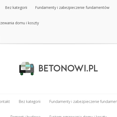
Bez kategorii
Fundamenty i zabezpieczenie fundamentów
zewania domu i koszty
Bez kategorii
Fundamenty i zabezpieczenie fundamentów
zewania domu i koszty
ontakt
Bez kategorii
Fundamenty i zabezpieczenie fundame
ontakt
Remont i budowa
Bez kategorii
Fundamenty i zabezpieczenie fundame
System ogrzewania domu i koszty