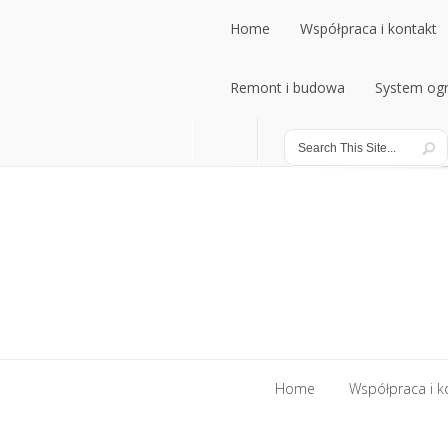
Home
Współpraca i kontakt
Home
Remont i budowa
Współpraca i kontakt
System ogr
Remont i budowa
System ogr
Home
Współpraca i k
Home
Współpraca i k