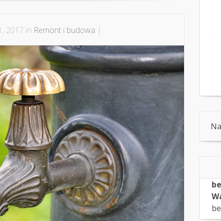
, 2017 in
Remont i budowa
|
Na
be
Wa
be