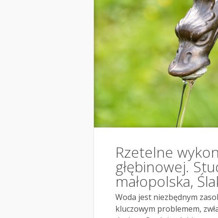
Rzetelne wykon
głębinowej. St
małopolska, Śla
Woda jest niezbędnym zasobe
kluczowym problemem, zwłas