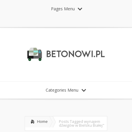
Pages Menu
Categories Menu
Home
Posts Tagged
wynajem
dźwigów w Bielsku Białej"