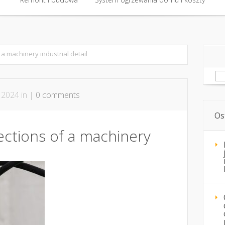
Remont i budowa
System ogrzewania domu i koszty
a machinery industrial detail
Sz
, 2024 in |
0 comments
Os
ections of a machinery