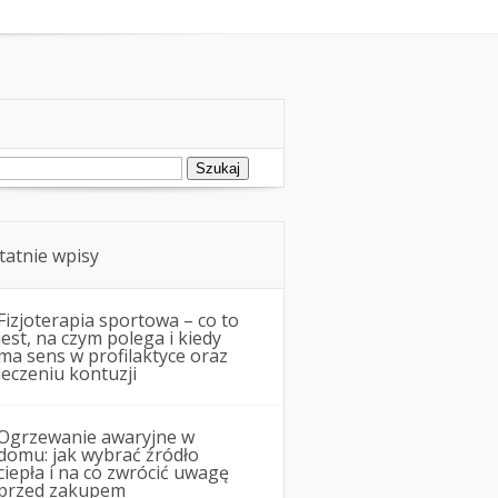
ukaj:
tatnie wpisy
Fizjoterapia sportowa – co to
jest, na czym polega i kiedy
ma sens w profilaktyce oraz
leczeniu kontuzji
Ogrzewanie awaryjne w
domu: jak wybrać źródło
ciepła i na co zwrócić uwagę
przed zakupem