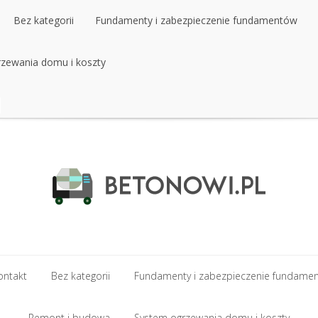
Bez kategorii
Fundamenty i zabezpieczenie fundamentów
zewania domu i koszty
Bez kategorii
Fundamenty i zabezpieczenie fundamentów
zewania domu i koszty
ontakt
Bez kategorii
Fundamenty i zabezpieczenie fundame
ontakt
Remont i budowa
Bez kategorii
Fundamenty i zabezpieczenie fundame
System ogrzewania domu i koszty