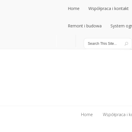
Home
Współpraca i kontakt
Home
Remont i budowa
Współpraca i kontakt
System ogr
Remont i budowa
System ogr
Home
Współpraca i k
Home
Współpraca i k