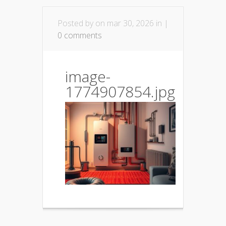
Posted by
on mar 30, 2026 in |
0 comments
image-
1774907854.jpg