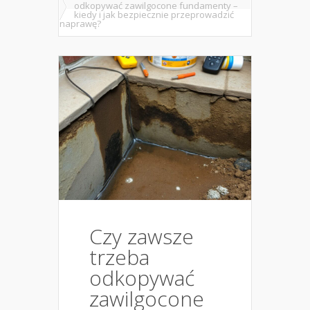
odkopywać zawilgocone fundamenty –
kiedy i jak bezpiecznie przeprowadzić
naprawę?
Czy zawsze
trzeba
odkopywać
zawilgocone