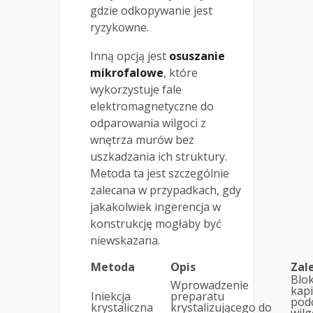
gdzie odkopywanie jest
ryzykowne.
Inną opcją jest
osuszanie
mikrofalowe
, które
wykorzystuje fale
elektromagnetyczne do
odparowania wilgoci z
wnętrza murów bez
uszkadzania ich struktury.
Metoda ta jest szczególnie
zalecana w przypadkach, gdy
jakakolwiek ingerencja w
konstrukcję mogłaby być
niewskazana.
Metoda
Opis
Zal
Blo
Wprowadzenie
kapi
Iniekcja
preparatu
pod
krystaliczna
krystalizującego do