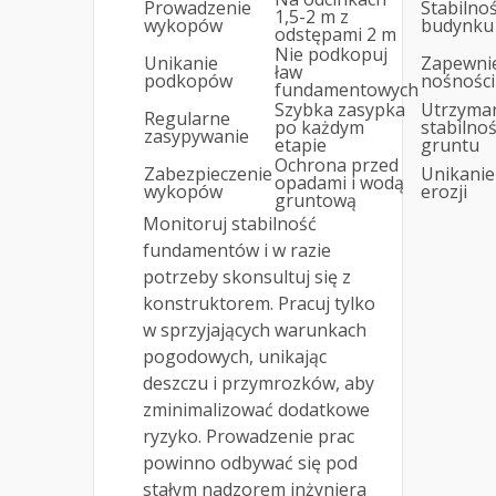
Prowadzenie
Stabilno
1,5-2 m z
wykopów
budynku
odstępami 2 m
Nie podkopuj
Unikanie
Zapewni
ław
podkopów
nośności
fundamentowych
Szybka zasypka
Utrzyma
Regularne
po każdym
stabilnoś
zasypywanie
etapie
gruntu
Ochrona przed
Zabezpieczenie
Unikanie
opadami i wodą
wykopów
erozji
gruntową
Monitoruj stabilność
fundamentów i w razie
potrzeby skonsultuj się z
konstruktorem. Pracuj tylko
w sprzyjających warunkach
pogodowych, unikając
deszczu i przymrozków, aby
zminimalizować dodatkowe
ryzyko. Prowadzenie prac
powinno odbywać się pod
stałym nadzorem inżyniera