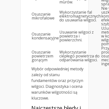
wilg
murów.
spr
Nie
Wykorzystanie fal
usz
Osuszanie
elektromagnetycznych
kons
mikrofalowe
do usuwania wilgoci.
efek
szyb
Uzu
Usuwanie wilgoci z
met
Osuszanie
powietrza i
w k
kondensacyjne
powierzchni.
wilg
pom
Prz
Osuszanie
Wykorzystanie
pro
powietrzem
ciepłego powietrza do
osu
gorącym
odparowania wilgoci.
mec
inge
Wybór odpowiedniej metody
zależy od stanu
fundamentów oraz przyczyn
wilgoci. Diagnostyka i ocena
warunków wilgotności są
kluczowe.
Najczęstsze błędy i