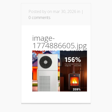
Posted by
on mar 30, 2026 in |
0 comments
image-
1774886605.jpg