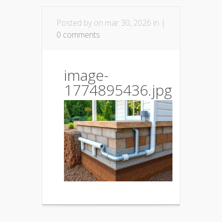
Posted by
on mar 30, 2026 in |
0 comments
image-
1774895436.jpg